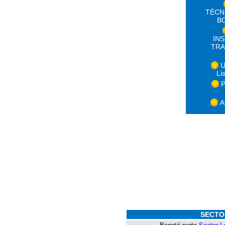
TÉCN
B
IN
TRA
U
Li
P
A
SECTO