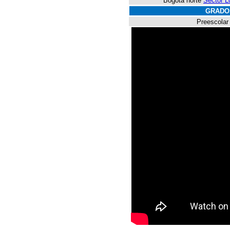
Bogotá norte
Sector L
GRADO
Preescolar