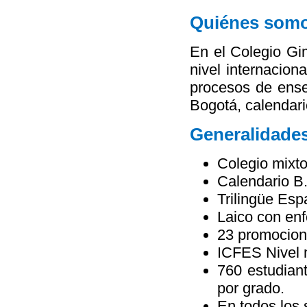
Quiénes som
En el Colegio Gi
nivel internacion
procesos de ense
Bogotá, calendari
Generalidade
Colegio mixto
Calendario B
Trilingüe Esp
Laico con enf
23 promocion
ICFES Nivel 
760 estudian
por grado.
En todos los 