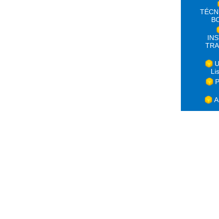
TÉCN
B
IN
TRA
U
Li
P
A