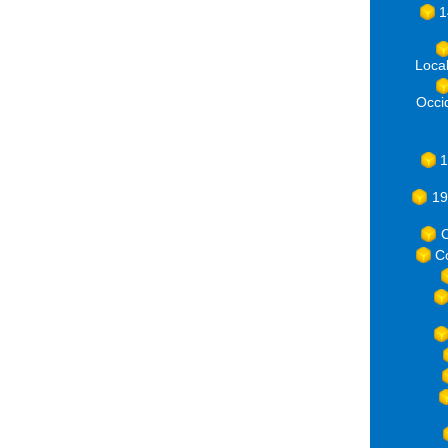
1
Loca
Occ
1
19
C