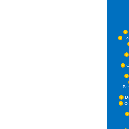
Co
C
Par
Di
Co