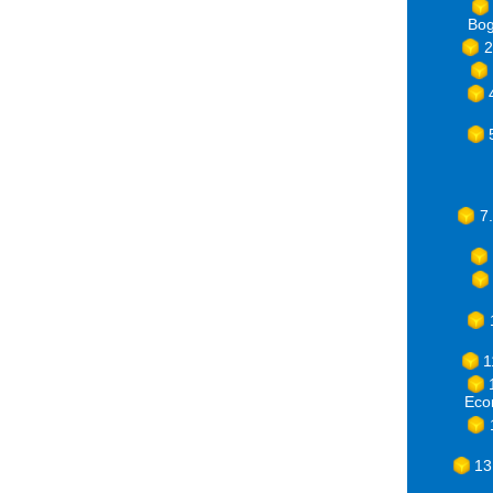
Bog
2
7
1
Eco
13