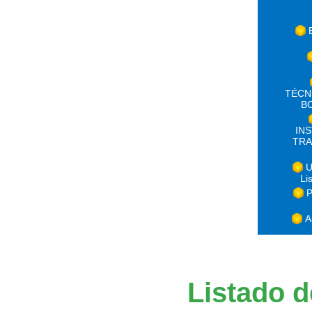
TÉCN
B
IN
TRA
U
Li
P
A
Listado d