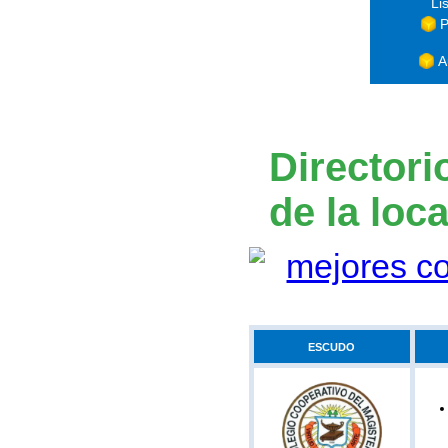
Li
P
A
Directori
de la loc
ESCUDO