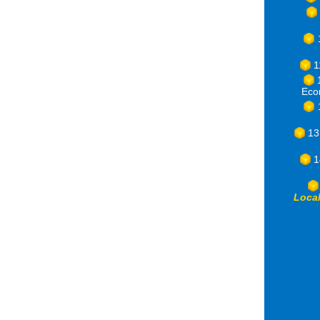
1
Eco
13
1
Loca