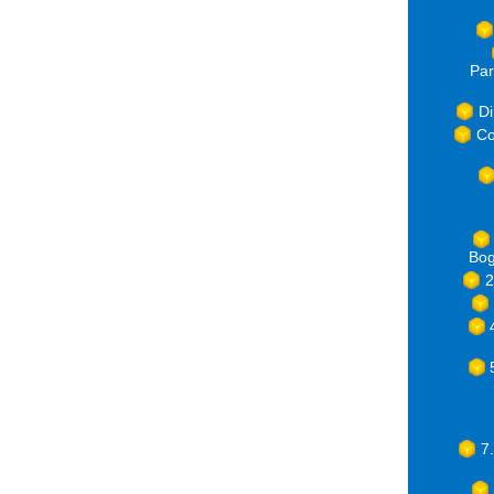
Par
Di
Co
Bog
2
7