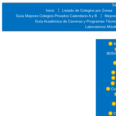
Sa
Inicio
Listado de Colegios por Zonas
Guía Mejores Colegios Privados Calendario A y B
Mejore
Guía Académica de Carreras y Programas Técni
Laboratorios Móvil
Sa
M
BOGOT
Co
C