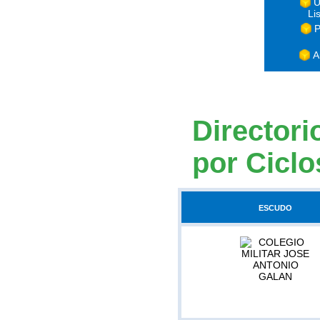
U
Li
P
A
Directori
por Ciclo
ESCUDO