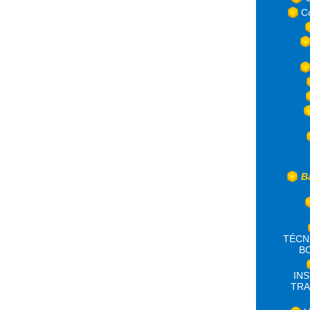
C
B
TÉCN
B
IN
TRA