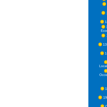
1
Eco
13
1
Loca
Occ
1
19