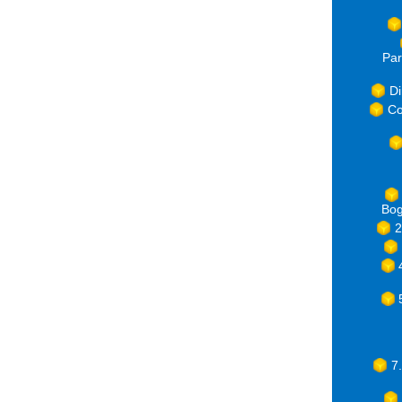
Par
Di
Co
Bog
2
7