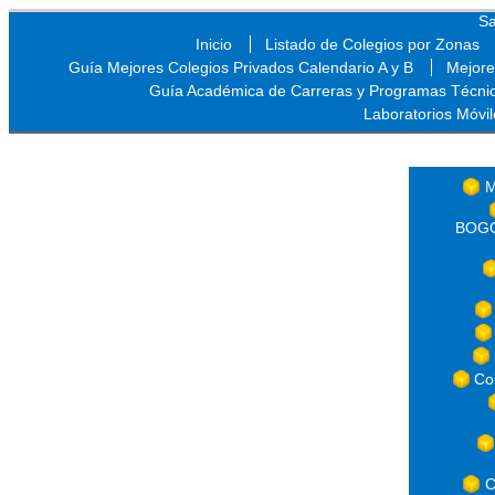
Sa
Inicio
Listado de Colegios por Zonas
Guía Mejores Colegios Privados Calendario A y B
Mejore
Guía Académica de Carreras y Programas Técni
Laboratorios Móvil
Sa
M
BOGOT
Co
C