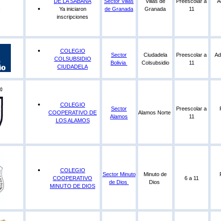
DE LA SABANA
Sector Villas
Villas de
Preescolar a
A
Ya iniciaron
de Granada
Granada
11
inscripciones
COLEGIO
Sector
Ciudadela
Preescolar a
Ad
COLSUBSIDIO
Bolivia
Colsubsidio
11
CIUDADELA
COLEGIO
Sector
Preescolar a
COOPERATIVO DE
Alamos Norte
Alamos
11
LOS ALAMOS
COLEGIO
Sector Minuto
Minuto de
COOPERATIVO
6 a 11
de Dios
Dios
MINUTO DE DIOS