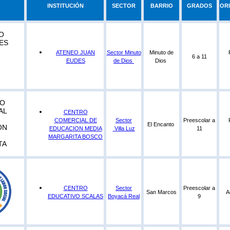
INSTITUCIÓN
SECTOR
BARRIO
GRADOS
OR
ATENEO JUAN
Sector Minuto
Minuto de
6 a 11
EUDES
de Dios
Dios
CENTRO
COMERCIAL DE
Sector
Preescolar a
El Encanto
EDUCACION MEDIA
Villa Luz
11
MARGARITA BOSCO
CENTRO
Sector
Preescolar a
San Marcos
A
EDUCATIVO SCALAS
Boyacá Real
9