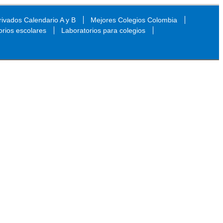
ivados Calendario A y B
Mejores Colegios Colombia
orios escolares
Laboratorios para colegios