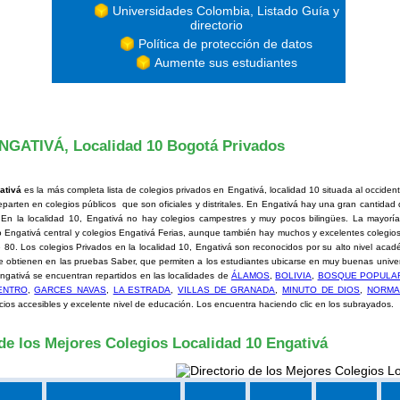
Universidades Colombia, Listado Guía y
directorio
Política de protección de datos
Aumente sus estudiantes
NGATIVÁ, Localidad 10 Bogotá Privados
ativá
es la más completa lista de colegios privados en Engativá, localidad 10 situada al occide
eparten en colegios públicos que son oficiales y distritales. En Engativá hay una gran cantidad 
 En la localidad 10, Engativá no hay colegios campestres y muy pocos bilingües. La mayorí
 Engativá central y colegios Engativá Ferias, aunque también hay muchos y excelentes colegios 
le 80. Los colegios Privados en la localidad 10, Engativá son reconocidos por su alto nivel acad
e obtienen en las pruebas Saber, que permiten a los estudiantes ubicarse en muy buenas unive
ngativá se encuentran repartidos en las localidades de
ÁLAMOS
,
BOLIVIA
,
BOSQUE POPULA
ENTRO
,
GARCES NAVAS
,
LA ESTRADA
,
VILLAS DE GRANADA
,
MINUTO DE DIOS
,
NORMA
cios accesibles y excelente nivel de educación. Los encuentra haciendo clic en los subrayados.
 de los Mejores Colegios Localidad 10 Engativá