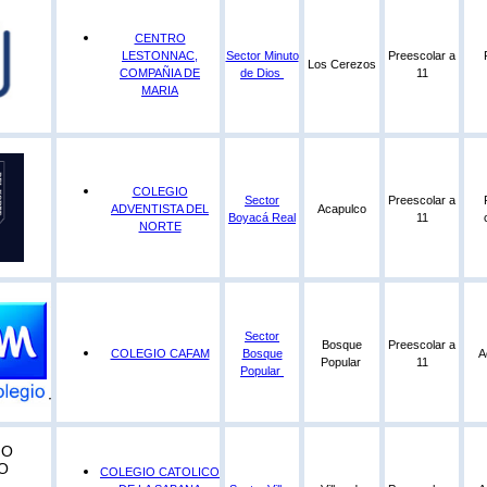
CENTRO
LESTONNAC,
Sector Minuto
Preescolar a
Los Cerezos
COMPAÑIA DE
de Dios
11
MARIA
COLEGIO
Sector
Preescolar a
ADVENTISTA DEL
Acapulco
Boyacá Real
11
NORTE
Sector
Bosque
Preescolar a
COLEGIO CAFAM
Bosque
A
Popular
11
Popular
COLEGIO CATOLICO