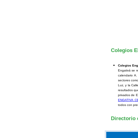
Colegios E
Colegios Eng
Engativá se r
calendario A.
sectores como
Luz, y la Cal
resultados qu
privados de E
ENGATIVA C
todos con pre
Directorio