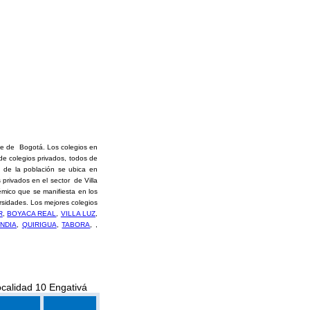
nte de Bogotá. Los colegios en
de colegios privados, todos de
a de la población se ubica en
privados en el sector de Villa
émico que se manifiesta en los
rsidades. Los mejores colegios
R
,
BOYACA REAL
,
VILLA LUZ
,
NDIA
,
QUIRIGUA
,
TABORA
, ,