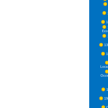
1
Eco
13
1
Loca
Occ
1
19