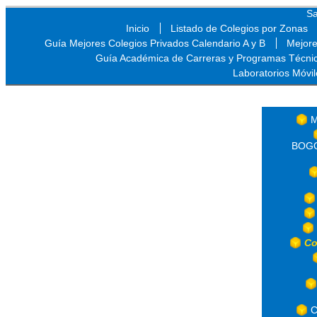
Sa
Inicio
Listado de Colegios por Zonas
Guía Mejores Colegios Privados Calendario A y B
Mejore
Guía Académica de Carreras y Programas Técni
Laboratorios Móvil
Sa
M
BOGOT
Co
C