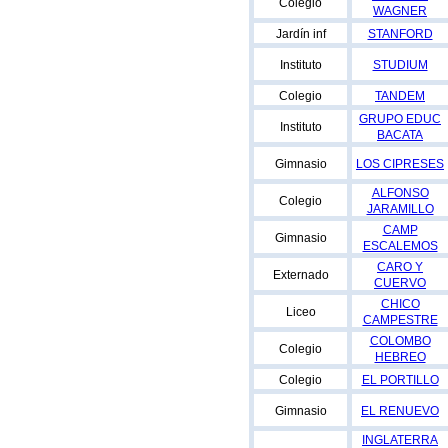
Colegio
WAGNER
Jardín inf
STANFORD
Instituto
STUDIUM
Colegio
TANDEM
GRUPO EDUC
Instituto
BACATA
Gimnasio
LOS CIPRESES
ALFONSO
Colegio
JARAMILLO
CAMP
Gimnasio
ESCALEMOS
CARO Y
Externado
CUERVO
CHICO
Liceo
CAMPESTRE
COLOMBO
Colegio
HEBREO
Colegio
EL PORTILLO
Gimnasio
EL RENUEVO
INGLATERRA