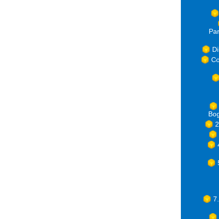
Par
Di
Co
Bog
2
7