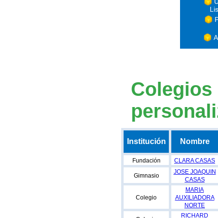
U
Li
P
A
Colegios
personal
Institución
Nombre
Fundación
CLARA CASAS
JOSE JOAQUIN
Gimnasio
CASAS
MARIA
Colegio
AUXILIADORA
NORTE
RICHARD