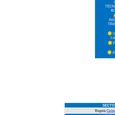
TÉCN
B
IN
TRA
U
Li
P
A
SECTO
Bogotá
Ciclo