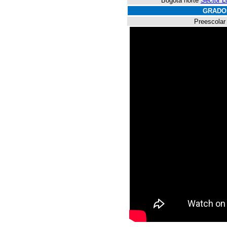
Bogotá norte
Sector L
GRADO
Preescolar