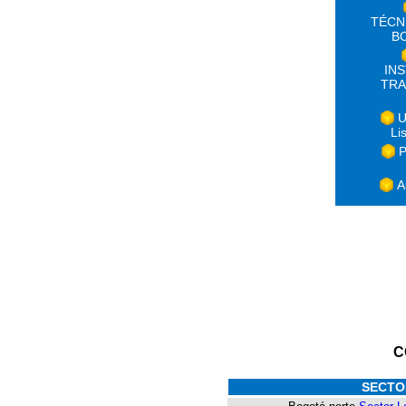
TÉCN
B
IN
TRA
U
Li
P
A
C
SECTO