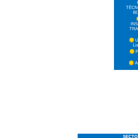
TÉCN
B
IN
TRA
U
Li
P
A
SECTO