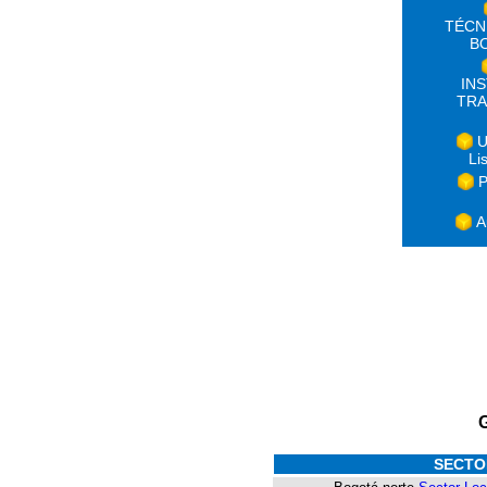
TÉCN
B
IN
TRA
U
Li
P
A
SECTO