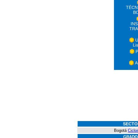
TÉCN
B
IN
TRA
U
Li
P
A
SECTO
Bogotá
Ciclo
GRADO