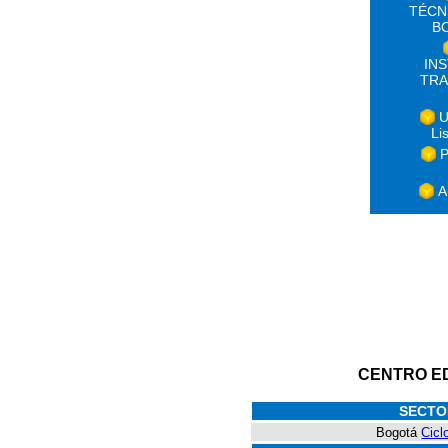
TÉCN
B
IN
TRA
U
Li
P
A
CENTRO E
SECTO
Bogotá
Cicl