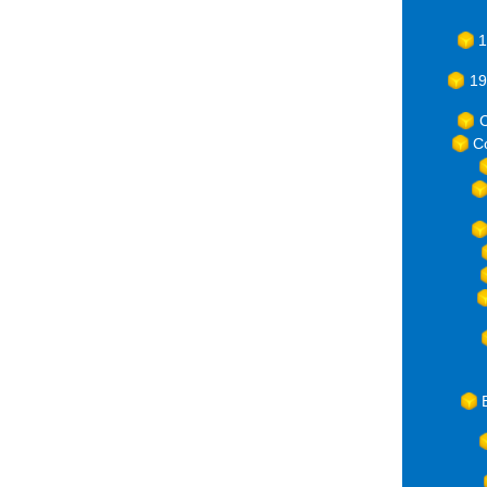
1
19
C