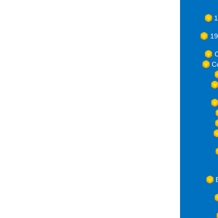
1
19
C