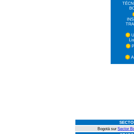
TÉCN
B
IN
TRA
U
Li
P
A
SECTO
Bogotá sur
Sector Bo