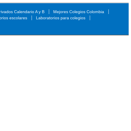
ivados Calendario A y B
Mejores Colegios Colombia
orios escolares
Laboratorios para colegios