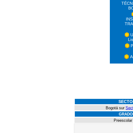
TÉCN
B
IN
TRA
U
Li
P
A
SECTO
Bogotá sur
Sec
GRADO
Preescolar