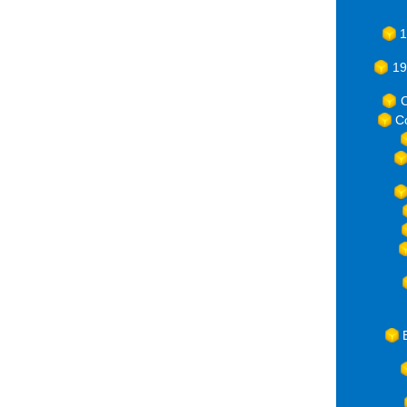
1
19
C