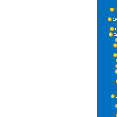
1
19
C