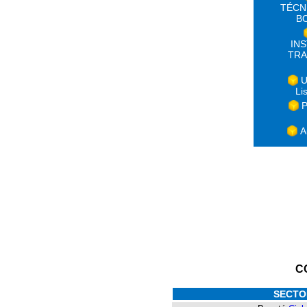
TÉCN
B
IN
TRA
U
Li
P
A
C
SECTO