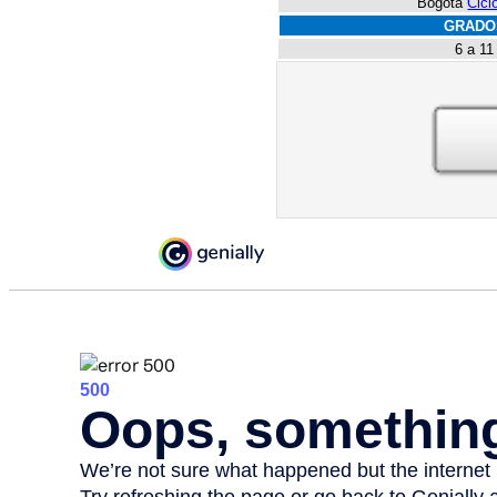
Bogotá
Cicl
GRADO
6 a 11