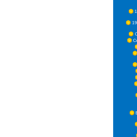
1
19
C