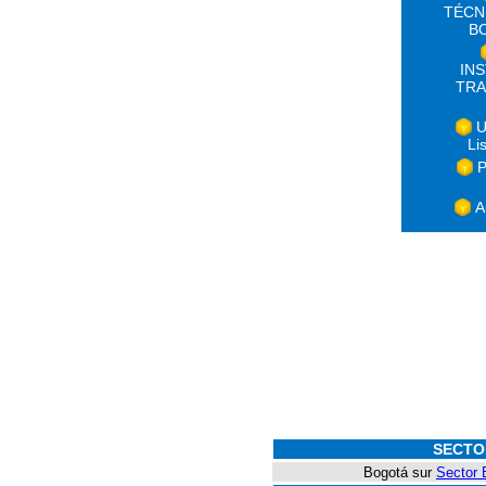
TÉCN
B
IN
TRA
U
Li
P
A
SECTO
Bogotá sur
Sector 