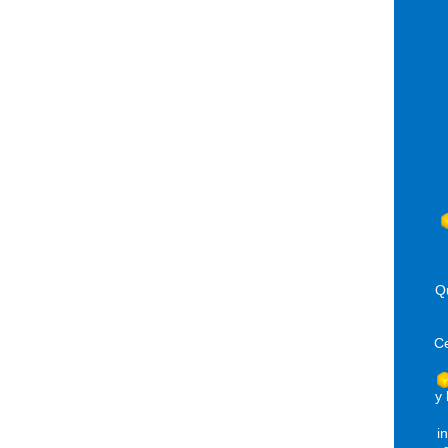
Q
Ce
y 
i