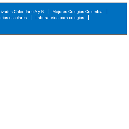
ivados Calendario A y B
Mejores Colegios Colombia
orios escolares
Laboratorios para colegios