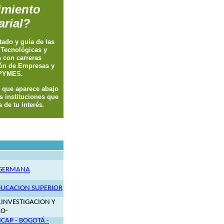
miento
rial?
tado y guía de las
s Tecnológicas y
s con carreras
ión de Empresas y
 PYMES.
o que aparece abajo
s instituciones que
 de tu interés.
 GERMANA
DUCACION SUPERIOR
INVESTIGACION Y
RO-
CAP - BOGOTÁ -