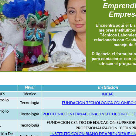
Emprendi
Empresa
Encuentra aquí el Lis
mejores Institutito
Técnicos Laborale
relacionada con Gest
manejo de
Diligencia el formulari
para contactarte con la
ofrecen el programa
Nivel
Institución
MES
Técnico
INCAP
rollo
Tecnología
FUNDACION TECNOLOGICA COLOMBO
rollo
Tecnología
POLITECNICO INTERNACIONAL INSTITUCION DE E
FUNDACION CENTRO DE EDUCACION SUPERIOR,
,
Tecnología
PROFESIONALIZACION -CEDINP
ción De
INSTITUTO COLOMBIANO DE APRENDIZAJE -IN