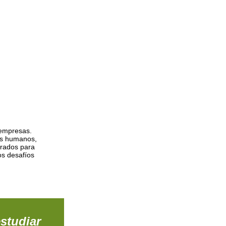
 empresas.
os humanos,
arados para
os desafíos
studiar